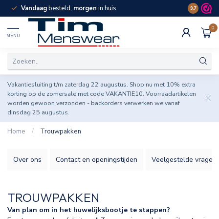
Vandaag
besteld,
morgen
in huis
Spaar pun
9.7
0
MENU
Vakantiesluiting t/m zaterdag 22 augustus. Shop nu met 10% extra
korting op de zomersale met code VAKANTIE10. Voorraadartikelen
worden gewoon verzonden - backorders verwerken we vanaf
dinsdag 25 augustus.
Home
/
Trouwpakken
Over ons
Contact en openingstijden
Veelgestelde vragen
TROUWPAKKEN
Van plan om in het huwelijksbootje te stappen?