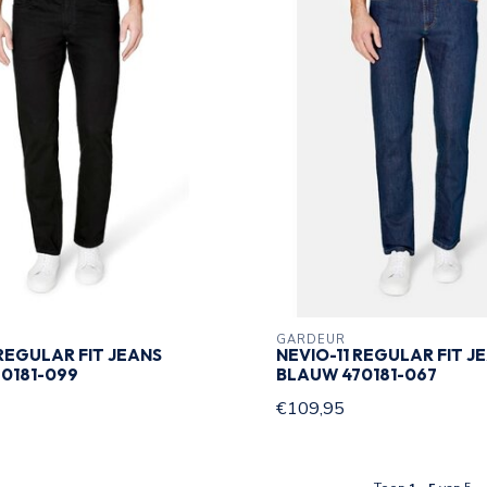
GARDEUR
 REGULAR FIT JEANS
NEVIO-11 REGULAR FIT J
0181-099
BLAUW 470181-067
€109,95