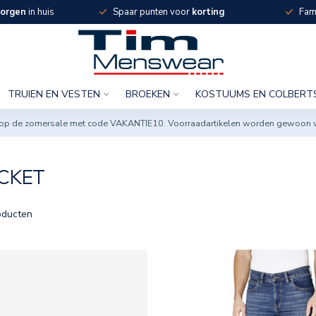
orgen
in huis
Spaar punten voor
korting
Fami
TRUIEN EN VESTEN
BROEKEN
KOSTUUMS EN COLBERT
ng op de zomersale met code VAKANTIE10. Voorraadartikelen worden gewoon 
CKET
ducten