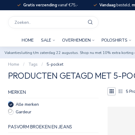
Gratis verzending
vanaf €75,-
Vandaag
besteld,
m
HOME
SALE
OVERHEMDEN
POLOSHIRTS
Vakantiesluiting t/m zaterdag 22 augustus. Shop nu met 10% extra korti
Home
/
Tags
/
5-pocket
PRODUCTEN GETAGD MET 5-PO
5
Pro
MERKEN
Alle merken
Gardeur
PASVORM BROEKEN EN JEANS