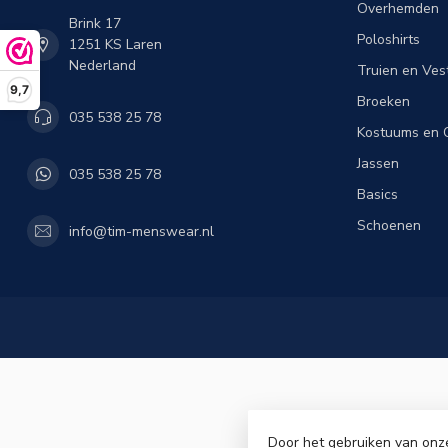
Overhemden
Brink 17
Poloshirts
1251 KS Laren
Nederland
Truien en Ves
9,7
Broeken
035 538 25 78
Kostuums en C
Jassen
035 538 25 78
Basics
Schoenen
info@tim-menswear.nl
Door het gebruiken van onz
© Copyri