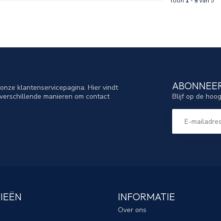
Toon
1
-
5
van 5
ABONNEER
nze klantenservicepagina. Hier vindt
Blijf op de hoo
verschillende manieren om contact
IEËN
INFORMATIE
Over ons