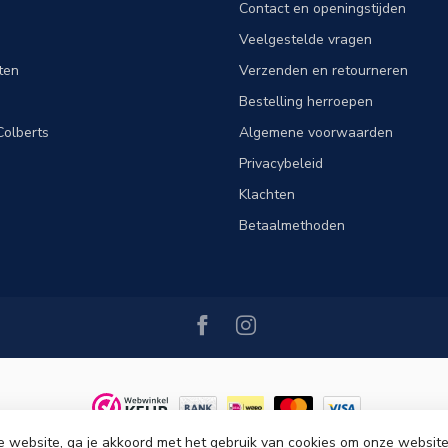
Contact en openingstijden
Veelgestelde vragen
ten
Verzenden en retourneren
Bestelling herroepen
olberts
Algemene voorwaarden
Privacybeleid
Klachten
Betaalmethoden
e website, ga je akkoord met het gebruik van cookies om onze website
ght 2026 Tim Menswear
- Powered by
Lightspeed
-
Lightspeed design
by
Dyv