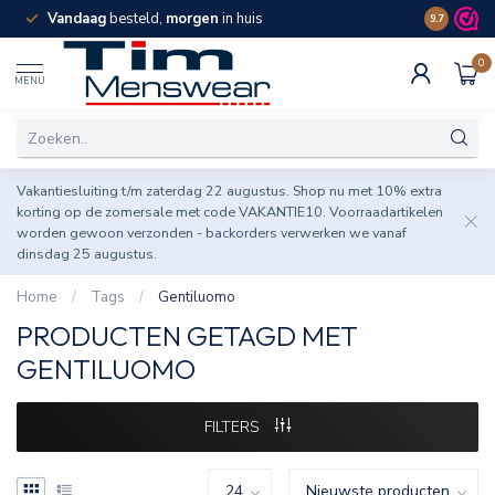
Vandaag
besteld,
morgen
in huis
Spaar pun
9.7
0
MENU
Vakantiesluiting t/m zaterdag 22 augustus. Shop nu met 10% extra
korting op de zomersale met code VAKANTIE10. Voorraadartikelen
worden gewoon verzonden - backorders verwerken we vanaf
dinsdag 25 augustus.
Home
/
Tags
/
Gentiluomo
PRODUCTEN GETAGD MET
GENTILUOMO
FILTERS