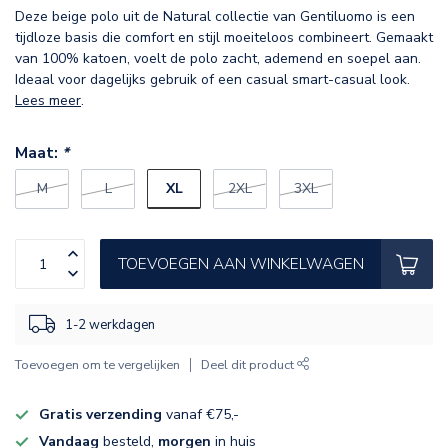
Deze beige polo uit de Natural collectie van Gentiluomo is een
tijdloze basis die comfort en stijl moeiteloos combineert. Gemaakt
van 100% katoen, voelt de polo zacht, ademend en soepel aan.
Ideaal voor dagelijks gebruik of een casual smart-casual look.
Lees meer
.
Maat:
*
XL
M
L
2XL
3XL
TOEVOEGEN AAN WINKELWAGEN
1-2 werkdagen
Toevoegen om te vergelijken
Deel dit product
Gratis verzending
vanaf €75,-
Vandaag
besteld,
morgen
in huis