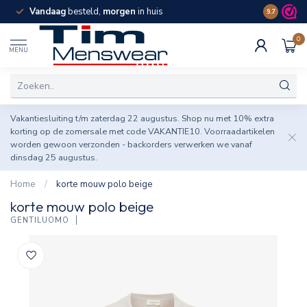
Vandaag
besteld,
morgen
in huis
Spaar pun
9.7
0
MENU
Vakantiesluiting t/m zaterdag 22 augustus. Shop nu met 10% extra
korting op de zomersale met code VAKANTIE10. Voorraadartikelen
worden gewoon verzonden - backorders verwerken we vanaf
dinsdag 25 augustus.
Home
/
korte mouw polo beige
korte mouw polo beige
GENTILUOMO