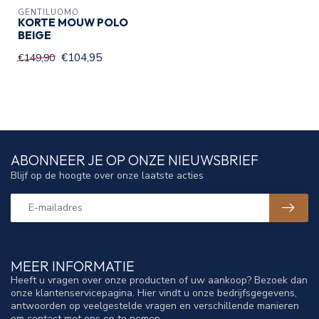
GENTILUOMO
KORTE MOUW POLO
BEIGE
€104,95
€149,90
ABONNEER JE OP ONZE NIEUWSBRIEF
Blijf op de hoogte over onze laatste acties
MEER INFORMATIE
Heeft u vragen over onze producten of uw aankoop? Bezoek dan
onze klantenservicepagina. Hier vindt u onze bedrijfsgegevens,
antwoorden op veelgestelde vragen en verschillende manieren
om contact met ons op te nemen.