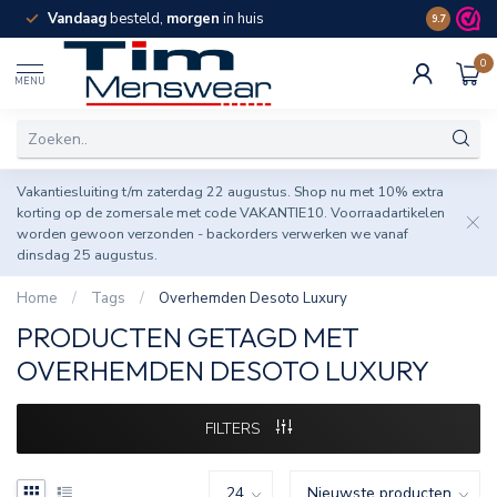
Vandaag
besteld,
morgen
in huis
Spaar pun
9.7
0
MENU
Vakantiesluiting t/m zaterdag 22 augustus. Shop nu met 10% extra
korting op de zomersale met code VAKANTIE10. Voorraadartikelen
worden gewoon verzonden - backorders verwerken we vanaf
dinsdag 25 augustus.
Home
/
Tags
/
Overhemden Desoto Luxury
PRODUCTEN GETAGD MET
OVERHEMDEN DESOTO LUXURY
FILTERS