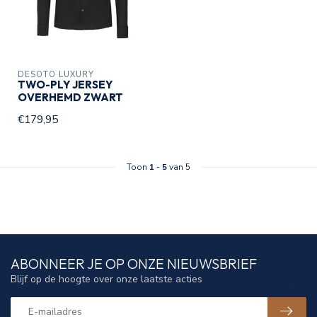
DESOTO LUXURY
TWO-PLY JERSEY
OVERHEMD ZWART
€179,95
Toon
1
-
5
van 5
ABONNEER JE OP ONZE NIEUWSBRIEF
Blijf op de hoogte over onze laatste acties