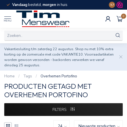
Vandaag
besteld,
morgen
in huis
Spaar pun
9.7
0
MENU
Vakantiesluiting t/m zaterdag 22 augustus. Shop nu met 10% extra
korting op de zomersale met code VAKANTIE10. Voorraadartikelen
worden gewoon verzonden - backorders verwerken we vanaf
dinsdag 25 augustus.
Home
/
Tags
/
Overhemen Portofino
PRODUCTEN GETAGD MET
OVERHEMEN PORTOFINO
FILTERS