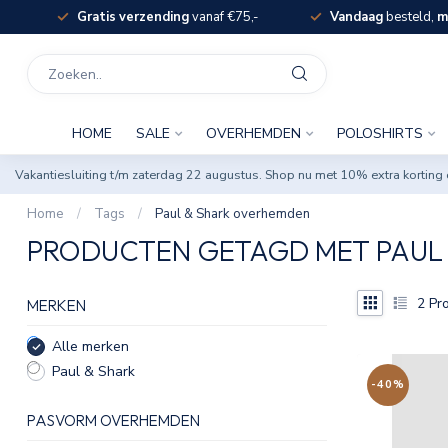
Gratis verzending
vanaf €75,-
Vandaag
besteld,
m
HOME
SALE
OVERHEMDEN
POLOSHIRTS
Vakantiesluiting t/m zaterdag 22 augustus. Shop nu met 10% extra korti
Home
/
Tags
/
Paul & Shark overhemden
PRODUCTEN GETAGD MET PAUL
2
Pro
MERKEN
Alle merken
Paul & Shark
-40%
PASVORM OVERHEMDEN