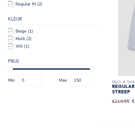
Regular fit
(2)
KLEUR
Beige
(1)
Multi
(2)
Wit
(1)
PRIJS
Min
Max
PAUL & SH
REGULAR 
STREEP
€
€219,95