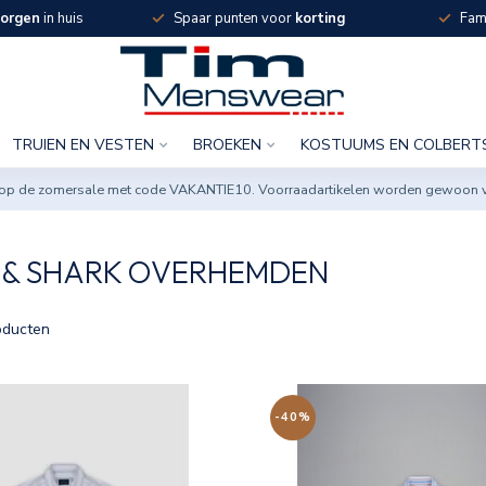
orgen
in huis
Spaar punten voor
korting
Fami
TRUIEN EN VESTEN
BROEKEN
KOSTUUMS EN COLBERT
ng op de zomersale met code VAKANTIE10. Voorraadartikelen worden gewoon 
 & SHARK OVERHEMDEN
ducten
-40%