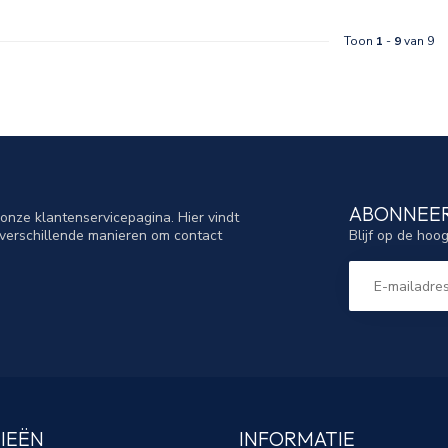
Toon
1
-
9
van 9
ABONNEER
nze klantenservicepagina. Hier vindt
Blijf op de hoo
verschillende manieren om contact
IEËN
INFORMATIE