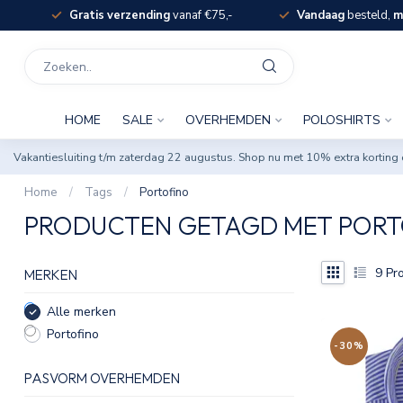
Gratis verzending
vanaf €75,-
Vandaag
besteld,
m
HOME
SALE
OVERHEMDEN
POLOSHIRTS
Vakantiesluiting t/m zaterdag 22 augustus. Shop nu met 10% extra korti
Home
/
Tags
/
Portofino
PRODUCTEN GETAGD MET PORT
9
Pro
MERKEN
Alle merken
Portofino
-30%
PASVORM OVERHEMDEN