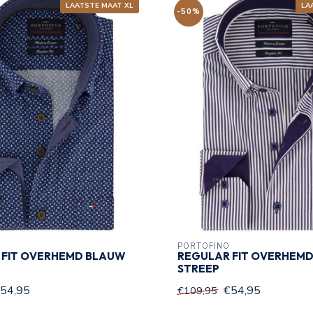
LAATSTE MAAT XL
LA
-50%
PORTOFINO
 FIT OVERHEMD BLAUW
REGULAR FIT OVERHEMD
STREEP
54,95
€54,95
€109,95