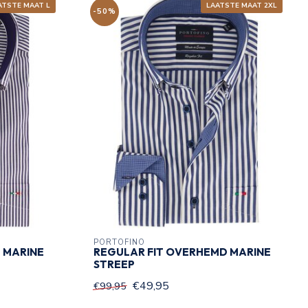
ATSTE MAAT L
LAATSTE MAAT 2XL
-50%
PORTOFINO
 MARINE
REGULAR FIT OVERHEMD MARINE
STREEP
€49,95
€99,95