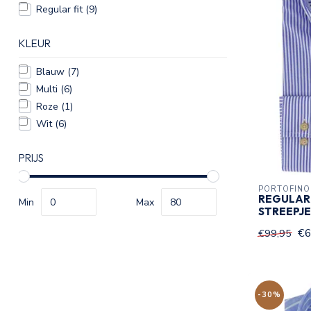
Regular fit
(9)
KLEUR
Blauw
(7)
Multi
(6)
Roze
(1)
Wit
(6)
PRIJS
PORTOFINO
REGULAR
Min
Max
STREEPJE
€6
€99,95
-30%