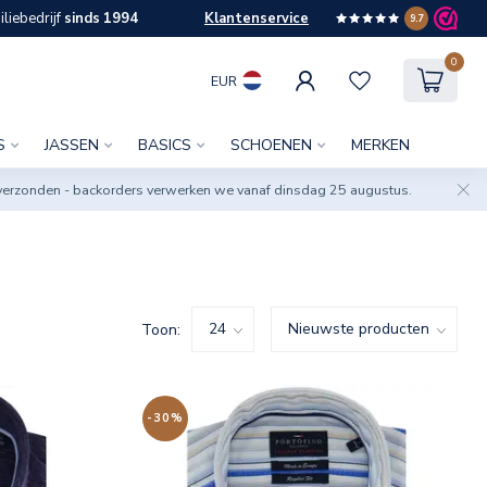
liebedrijf
sinds 1994
Klantenservice
9.7
0
EUR
S
JASSEN
BASICS
SCHOENEN
MERKEN
verzonden - backorders verwerken we vanaf dinsdag 25 augustus.
Toon:
-30%