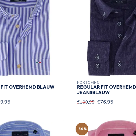
PORTOFINO
 FIT OVERHEMD BLAUW
REGULAR FIT OVERHEM
JEANSBLAUW
9,95
€76,95
€109,95
-30%