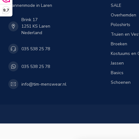
Mannenmode in Laren
SALE
9,7
Overhemden
Brink 17
Poloshirts
1251 KS Laren
Nederland
Truien en Ves
Broeken
035 538 25 78
Kostuums en C
Jassen
035 538 25 78
Basics
Schoenen
info@tim-menswear.nl