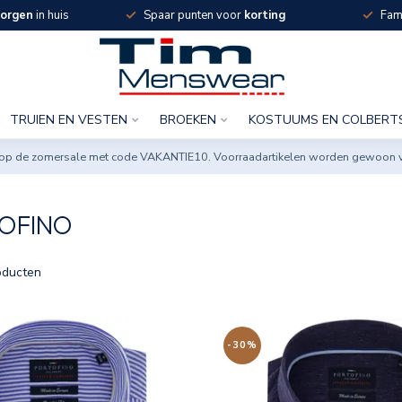
orgen
in huis
Spaar punten voor
korting
Fami
TRUIEN EN VESTEN
BROEKEN
KOSTUUMS EN COLBERT
ng op de zomersale met code VAKANTIE10. Voorraadartikelen worden gewoon 
OFINO
ducten
-30%