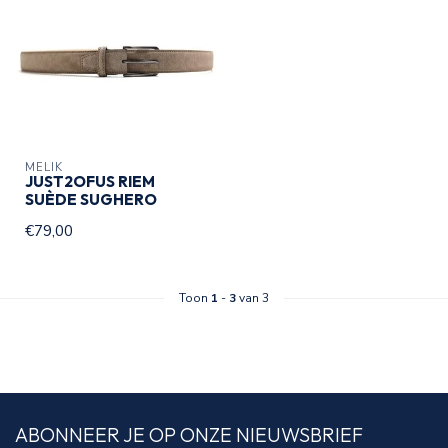
MELIK
JUST2OFUS RIEM
SUÈDE SUGHERO
€79,00
Toon
1
-
3
van 3
ABONNEER JE OP ONZE NIEUWSBRIEF