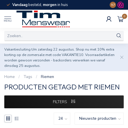
Vandaag
besteld,
morgen
in huis
Spaar pun
9.7
0
MENU
Vakantiesluiting t/m zaterdag 22 augustus. Shop nu met 10% extra
korting op de zomersale met code VAKANTIE10. Voorraadartikelen
worden gewoon verzonden - backorders verwerken we vanaf
dinsdag 25 augustus.
Home
/
Tags
/
Riemen
PRODUCTEN GETAGD MET RIEMEN
FILTERS