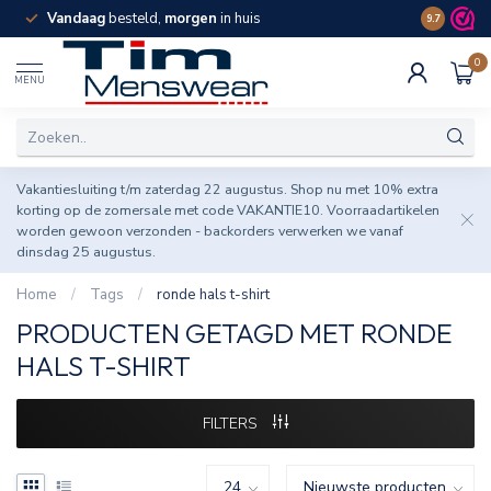
Vandaag
besteld,
morgen
in huis
Spaar pun
9.7
0
MENU
Vakantiesluiting t/m zaterdag 22 augustus. Shop nu met 10% extra
korting op de zomersale met code VAKANTIE10. Voorraadartikelen
worden gewoon verzonden - backorders verwerken we vanaf
dinsdag 25 augustus.
Home
/
Tags
/
ronde hals t-shirt
PRODUCTEN GETAGD MET RONDE
HALS T-SHIRT
FILTERS