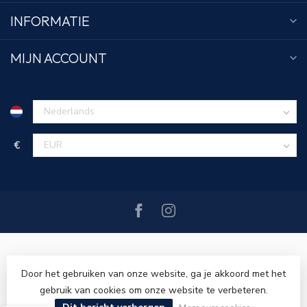
INFORMATIE
MIJN ACCOUNT
€
Door het gebruiken van onze website, ga je akkoord met het
gebruik van cookies om onze website te verbeteren.
© Copyright 2026 Tim Menswear
- Powered by
Lightspeed
-
Lightspeed design
by
Dyvelopment