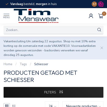
Vandaag
besteld,
morgen
in huis
Spaar pun
9.7
0
MENU
Vakantiesluiting t/m zaterdag 22 augustus. Shop nu met 10% extra
korting op de zomersale met code VAKANTIE10. Voorraadartikelen
worden gewoon verzonden - backorders verwerken we vanaf
dinsdag 25 augustus.
Home
/
Tags
/
Schiesser
PRODUCTEN GETAGD MET
SCHIESSER
FILTERS