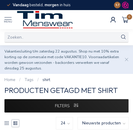
Vandaag
besteld,
morgen
in huis
Spaar pun
9.7
0
MENU
Vakantiesluiting t/m zaterdag 22 augustus. Shop nu met 10% extra
korting op de zomersale met code VAKANTIE10. Voorraadartikelen
worden gewoon verzonden - backorders verwerken we vanaf
dinsdag 25 augustus.
Home
/
Tags
/
shirt
PRODUCTEN GETAGD MET SHIRT
FILTERS