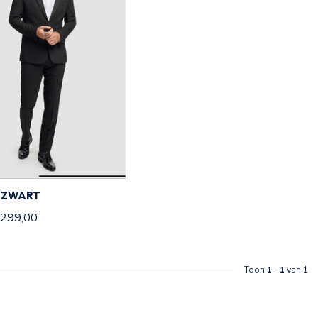
 ZWART
299,00
Toon
1
-
1
van 1