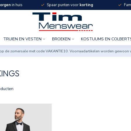
orgen
in huis
Spaar punten voor
korting
Fami
TRUIEN EN VESTEN
BROEKEN
KOSTUUMS EN COLBERT
ng op de zomersale met code VAKANTIE10. Voorraadartikelen worden gewoon 
INGS
ducten