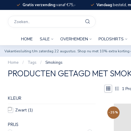
Gratis verzending
vanaf €75,-
Vandaag
besteld,
m
HOME
SALE
OVERHEMDEN
POLOSHIRTS
Vakantiesluiting t/m zaterdag 22 augustus. Shop nu met 10% extra korti
Home
/
Tags
/
Smokings
PRODUCTEN GETAGD MET SMOK
1
Pro
KLEUR
Zwart
(1)
-25%
PRIJS