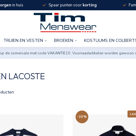
orgen
in huis
Spaar punten voor
korting
Fami
TRUIEN EN VESTEN
BROEKEN
KOSTUUMS EN COLBERT
ng op de zomersale met code VAKANTIE10. Voorraadartikelen worden gewoon 
EN LACOSTE
ducten
LAA
-30%