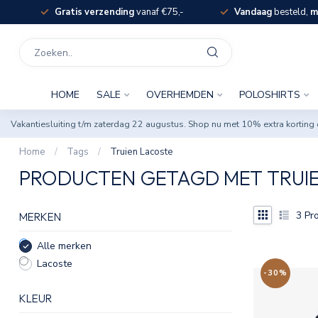
Gratis verzending
vanaf €75,-
Vandaag
besteld,
m
HOME
SALE
OVERHEMDEN
POLOSHIRTS
Vakantiesluiting t/m zaterdag 22 augustus. Shop nu met 10% extra korti
Home
/
Tags
/
Truien Lacoste
PRODUCTEN GETAGD MET TRUI
3
Pro
MERKEN
Alle merken
Lacoste
-30%
KLEUR