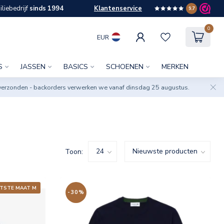
liebedrijf
sinds 1994
Klantenservice
9.7
0
EUR
S
JASSEN
BASICS
SCHOENEN
MERKEN
verzonden - backorders verwerken we vanaf dinsdag 25 augustus.
Toon:
TSTE MAAT M
-30%