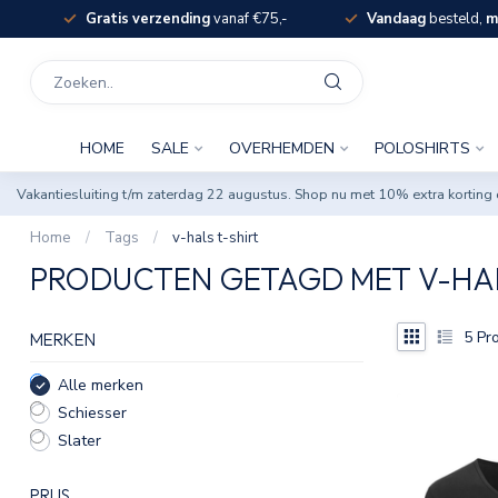
Gratis verzending
vanaf €75,-
Vandaag
besteld,
m
HOME
SALE
OVERHEMDEN
POLOSHIRTS
Vakantiesluiting t/m zaterdag 22 augustus. Shop nu met 10% extra korti
Home
/
Tags
/
v-hals t-shirt
PRODUCTEN GETAGD MET V-HAL
5
Pro
MERKEN
Alle merken
Schiesser
Slater
PRIJS