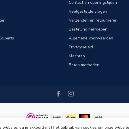
Contact en openingstijden
Veelgestelde vragen
ten
Verzenden en retourneren
Bestelling herroepen
olberts
Algemene voorwaarden
Privacybeleid
Klachten
Betaalmethoden
e website, ga je akkoord met het gebruik van cookies om onze website
ght 2026 Tim Menswear
- Powered by
Lightspeed
-
Lightspeed design
by
Dyv