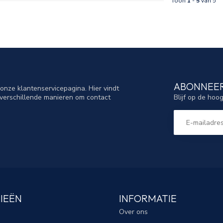
Toon
1
-
5
van 5
ABONNEER
nze klantenservicepagina. Hier vindt
Blijf op de hoo
verschillende manieren om contact
IEËN
INFORMATIE
Over ons