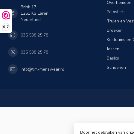
Overhemden
Brink 17
Poloshirts
1251 KS Laren
Nederland
Truien en Ves
9,7
Broeken
035 538 25 78
Kostuums en C
Jassen
035 538 25 78
Basics
Schoenen
info@tim-menswear.nl
Door het gebruiken van onz
© Copyri