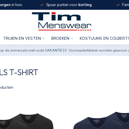
orgen
in huis
Spaar punten voor
korting
Fami
TRUIEN EN VESTEN
BROEKEN
KOSTUUMS EN COLBERT
ng op de zomersale met code VAKANTIE10. Voorraadartikelen worden gewoon 
S T-SHIRT
ducten