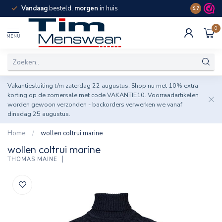
Vandaag
besteld,
morgen
in huis
Spaar pun
9.7
0
MENU
Vakantiesluiting t/m zaterdag 22 augustus. Shop nu met 10% extra
korting op de zomersale met code VAKANTIE10. Voorraadartikelen
worden gewoon verzonden - backorders verwerken we vanaf
dinsdag 25 augustus.
Home
/
wollen coltrui marine
wollen coltrui marine
THOMAS MAINE