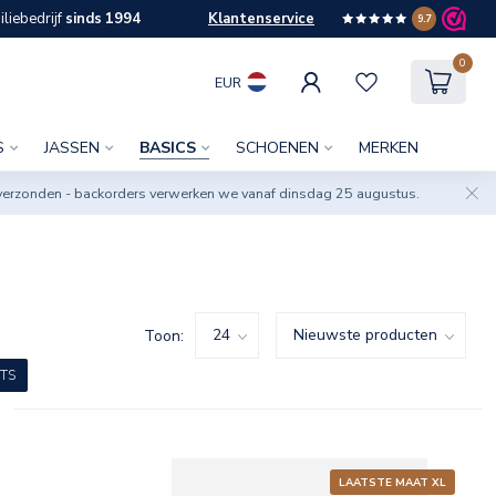
liebedrijf
sinds 1994
Klantenservice
9.7
0
EUR
S
JASSEN
BASICS
SCHOENEN
MERKEN
verzonden - backorders verwerken we vanaf dinsdag 25 augustus.
Toon:
TS
LAATSTE MAAT XL