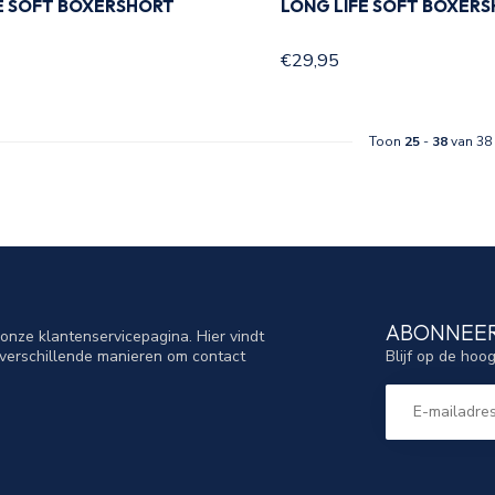
E SOFT BOXERSHORT
LONG LIFE SOFT BOXERS
€29,95
Toon
25
-
38
van 38
ABONNEER
nze klantenservicepagina. Hier vindt
Blijf op de hoo
verschillende manieren om contact