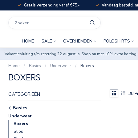
Gratis verzending
vanaf €75,-
Vandaag
besteld,
m
HOME
SALE
OVERHEMDEN
POLOSHIRTS
Vakantiesluiting t/m zaterdag 22 augustus. Shop nu met 10% extra korti
Home
/
Basics
/
Underwear
/
Boxers
BOXERS
38
P
CATEGORIEËN
Basics
Underwear
Boxers
Slips