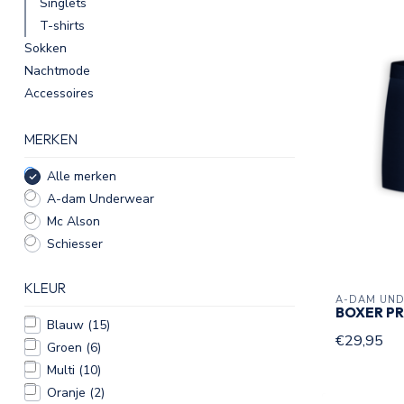
Singlets
T-shirts
Sokken
Nachtmode
Accessoires
MERKEN
Alle merken
A-dam Underwear
Mc Alson
Schiesser
KLEUR
A-DAM UN
BOXER P
Blauw
(15)
€29,95
Groen
(6)
Multi
(10)
Oranje
(2)