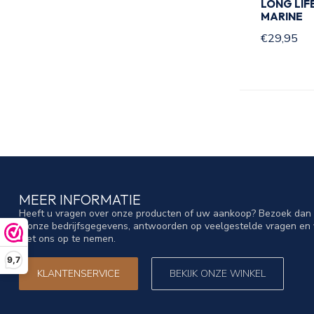
LONG LIF
MARINE
€29,95
MEER INFORMATIE
Heeft u vragen over onze producten of uw aankoop? Bezoek dan o
u onze bedrijfsgegevens, antwoorden op veelgestelde vragen en 
met ons op te nemen.
9,7
KLANTENSERVICE
BEKIJK ONZE WINKEL