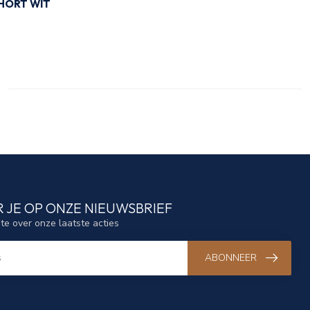
HORT WIT
 JE OP ONZE NIEUWSBRIEF
gte over onze laatste acties
ABONNEER