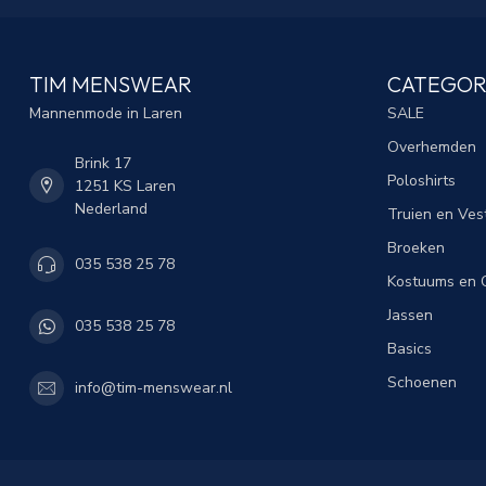
TIM MENSWEAR
CATEGOR
Mannenmode in Laren
SALE
Overhemden
Brink 17
Poloshirts
1251 KS Laren
Nederland
Truien en Ves
Broeken
035 538 25 78
Kostuums en C
Jassen
035 538 25 78
Basics
Schoenen
info@tim-menswear.nl