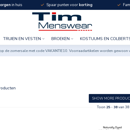
orgen
in huis
Spaar punten voor
korting
Fami
TRUIEN EN VESTEN
BROEKEN
KOSTUUMS EN COLBERT
ng op de zomersale met code VAKANTIE10. Voorraadartikelen worden gewoon 
roducten
SHOW MORE PRODUC
Toon
25
-
38
van 38