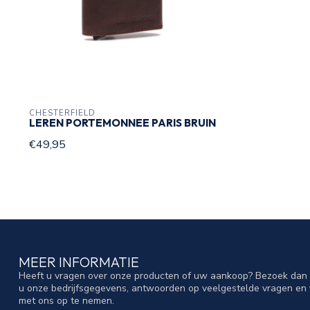
CHESTERFIELD
LEREN PORTEMONNEE PARIS BRUIN
€49,95
MEER INFORMATIE
Heeft u vragen over onze producten of uw aankoop? Bezoek dan o
u onze bedrijfsgegevens, antwoorden op veelgestelde vragen en 
met ons op te nemen.