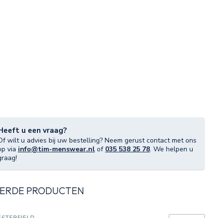
Heeft u een vraag?
Of wilt u advies bij uw bestelling? Neem gerust contact met ons
op via
info@tim-menswear.nl
of
035 538 25 78
. We helpen u
graag!
ERDE PRODUCTEN