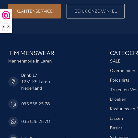
KLANTENSERVICE
BEKIJK ONZE WINKEL
9,7
TIM MENSWEAR
CATEGOR
Mannenmode in Laren
SALE
Overhemden
Brink 17
Poloshirts
1251 KS Laren
Nederland
Truien en Ves
Broeken
035 538 25 78
Kostuums en C
Jassen
035 538 25 78
Basics
Schoenen