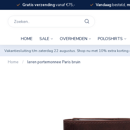
Gratis verzending
vanaf €75,-
Vandaag
besteld,
m
HOME
SALE
OVERHEMDEN
POLOSHIRTS
Vakantiesluiting t/m zaterdag 22 augustus. Shop nu met 10% extra korti
Home
/
leren portemonnee Paris bruin