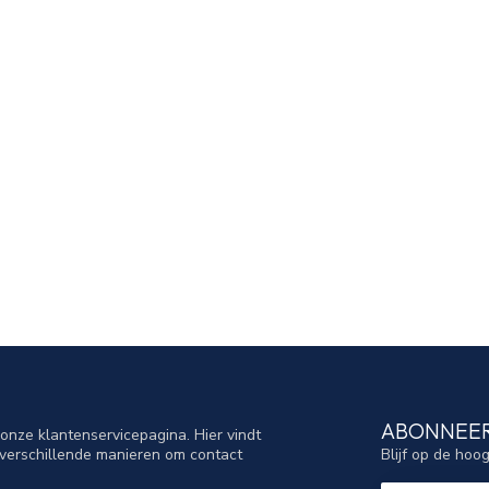
ABONNEER
nze klantenservicepagina. Hier vindt
Blijf op de hoo
verschillende manieren om contact