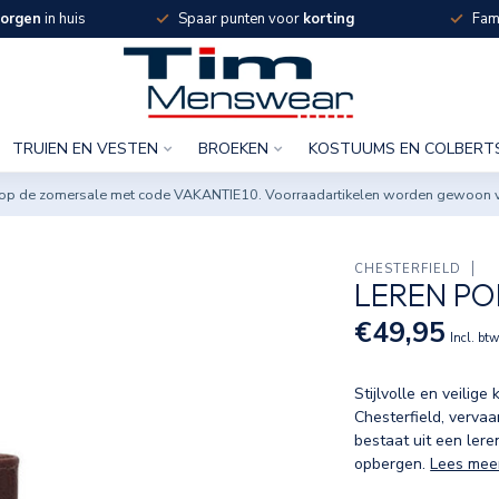
orgen
in huis
Spaar punten voor
korting
Fami
TRUIEN EN VESTEN
BROEKEN
KOSTUUMS EN COLBERT
ng op de zomersale met code VAKANTIE10. Voorraadartikelen worden gewoon 
CHESTERFIELD
LEREN PO
€49,95
Incl. bt
Stijlvolle en veili
Chesterfield, verva
bestaat uit een lere
opbergen.
Lees mee