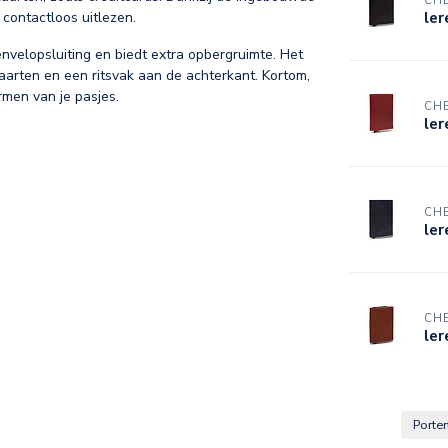
CHE
le
contactloos uitlezen.
nvelopsluiting en biedt extra opbergruimte. Het
aarten en een ritsvak aan de achterkant. Kortom,
rmen van je pasjes.
CHE
le
CHE
le
CHE
le
Port