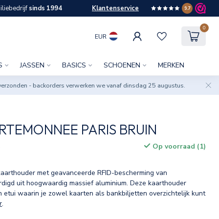
liebedrijf
sinds 1994
Klantenservice
9.7
0
EUR
S
JASSEN
BASICS
SCHOENEN
MERKEN
verzonden - backorders verwerken we vanaf dinsdag 25 augustus.
RTEMONNEE PARIS BRUIN
Op voorraad (1)
w
ge kaarthouder met geavanceerde RFID-bescherming van
ardigd uit hoogwaardig massief aluminium. Deze kaarthouder
n etui waarin je zowel kaarten als bankbiljetten overzichtelijk kunt
r
.