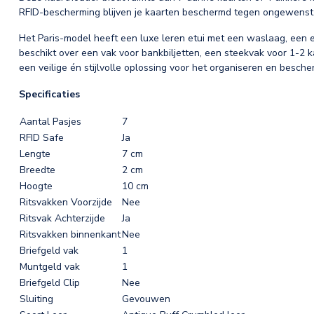
RFID-bescherming blijven je kaarten beschermd tegen ongewenst 
Het Paris-model heeft een luxe leren etui met een waslaag, een e
beschikt over een vak voor bankbiljetten, een steekvak voor 1-2 k
een veilige én stijlvolle oplossing voor het organiseren en besche
Specificaties
Aantal Pasjes
7
RFID Safe
Ja
Lengte
7 cm
Breedte
2 cm
Hoogte
10 cm
Ritsvakken Voorzijde
Nee
Ritsvak Achterzijde
Ja
Ritsvakken binnenkant
Nee
Briefgeld vak
1
Muntgeld vak
1
Briefgeld Clip
Nee
Sluiting
Gevouwen