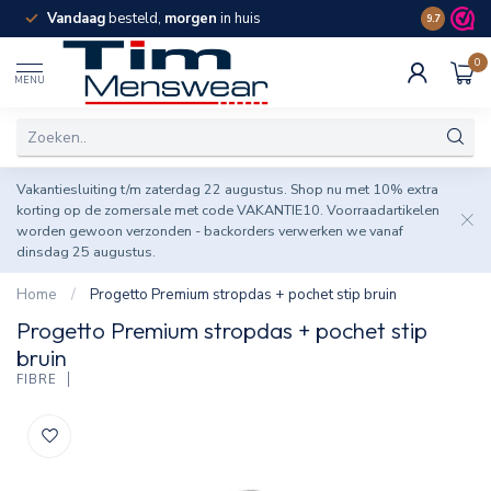
Vandaag
besteld,
morgen
in huis
Spaar pun
9.7
0
MENU
Vakantiesluiting t/m zaterdag 22 augustus. Shop nu met 10% extra
korting op de zomersale met code VAKANTIE10. Voorraadartikelen
worden gewoon verzonden - backorders verwerken we vanaf
dinsdag 25 augustus.
Home
/
Progetto Premium stropdas + pochet stip bruin
Progetto Premium stropdas + pochet stip
bruin
FIBRE