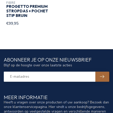
FIBRE
PROGETTO PREMIUM
STROPDAS + POCHET
STIP BRUIN
€99,95
ABONNEER JE OP ONZE NIEUWSBRIEF
Blijf op de hoogte over onze laatste acties
MEER INFORMATIE
Heeft u vragen over onze producten of uw aankoop? Bezoek dan
onze klantenservicepagina. Hier vindt u onze bedrijfsgegevens,
antwoorden op veelgestelde vragen en verschillende manieren