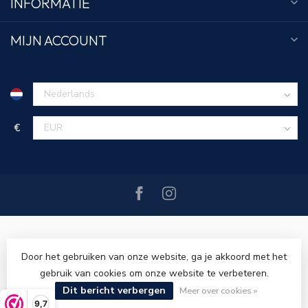
INFORMATIE
MIJN ACCOUNT
€
Door het gebruiken van onze website, ga je akkoord met het
gebruik van cookies om onze website te verbeteren.
© Copyright 2026 Tim Menswear
- Powered by
Lightspeed
-
Lightspeed design
by
Dyvelopment
Dit bericht verbergen
Meer over cookies »
9,7