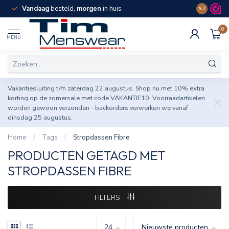
Vandaag
besteld,
morgen
in huis
Spaar pun
9.7
0
MENU
Vakantiesluiting t/m zaterdag 22 augustus. Shop nu met 10% extra
korting op de zomersale met code VAKANTIE10. Voorraadartikelen
worden gewoon verzonden - backorders verwerken we vanaf
dinsdag 25 augustus.
Home
/
Tags
/
Stropdassen Fibre
PRODUCTEN GETAGD MET
STROPDASSEN FIBRE
FILTERS