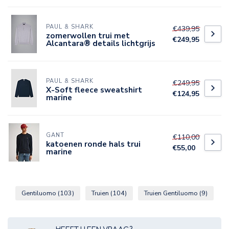
PAUL & SHARK
€439,95
zomerwollen trui met
€249,95
Alcantara® details lichtgrijs
PAUL & SHARK
€249,95
X-Soft fleece sweatshirt
€124,95
marine
GANT
€110,00
katoenen ronde hals trui
€55,00
marine
Gentiluomo
(103)
Truien
(104)
Truien Gentiluomo
(9)