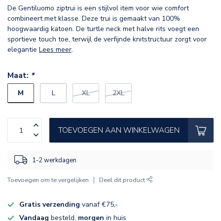
De Gentiluomo ziptrui is een stijlvol item voor wie comfort
combineert met klasse. Deze trui is gemaakt van 100%
hoogwaardig katoen. De turtle neck met halve rits voegt een
sportieve touch toe, terwijl de verfijnde knitstructuur zorgt voor
elegantie
Lees meer
.
Maat:
*
M
L
XL
2XL
TOEVOEGEN AAN WINKELWAGEN
1-2 werkdagen
Toevoegen om te vergelijken
Deel dit product
Gratis verzending
vanaf €75,-
Vandaag
besteld,
morgen
in huis