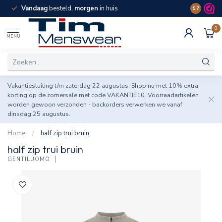
Vandaag
besteld,
morgen
in huis
Spaar pun
9.7
0
MENU
Vakantiesluiting t/m zaterdag 22 augustus. Shop nu met 10% extra
korting op de zomersale met code VAKANTIE10. Voorraadartikelen
worden gewoon verzonden - backorders verwerken we vanaf
dinsdag 25 augustus.
Home
/
half zip trui bruin
half zip trui bruin
GENTILUOMO