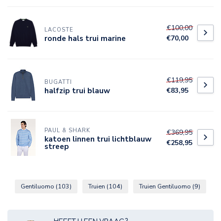
€100,00
LACOSTE
ronde hals trui marine
€70,00
€119,95
BUGATTI
halfzip trui blauw
€83,95
PAUL & SHARK
€369,95
katoen linnen trui lichtblauw
€258,95
streep
Gentiluomo
(103)
Truien
(104)
Truien Gentiluomo
(9)