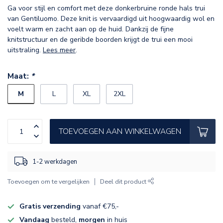
Ga voor stijl en comfort met deze donkerbruine ronde hals trui
van Gentiluomo. Deze knit is vervaardigd uit hoogwaardig wol en
voelt warm en zacht aan op de huid. Dankzij de fijne
knitstructuur en de geribde boorden krijgt de trui een mooi
uitstraling.
Lees meer
.
Maat:
*
M
L
XL
2XL
TOEVOEGEN AAN WINKELWAGEN
1-2 werkdagen
Toevoegen om te vergelijken
Deel dit product
Gratis verzending
vanaf €75,-
Vandaag
besteld,
morgen
in huis