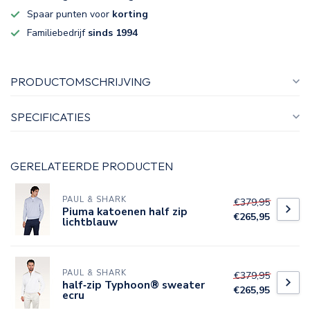
Spaar punten voor
korting
Familiebedrijf
sinds 1994
PRODUCTOMSCHRIJVING
SPECIFICATIES
GERELATEERDE PRODUCTEN
PAUL & SHARK
€379,95
Piuma katoenen half zip
€265,95
lichtblauw
PAUL & SHARK
€379,95
half‑zip Typhoon® sweater
€265,95
ecru