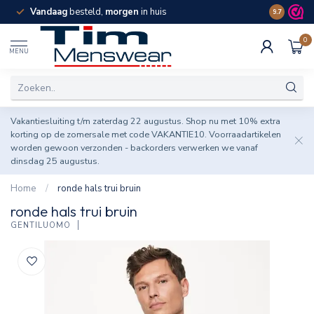
Vandaag
besteld,
morgen
in huis
Spaar pun
9.7
0
MENU
Vakantiesluiting t/m zaterdag 22 augustus. Shop nu met 10% extra
korting op de zomersale met code VAKANTIE10. Voorraadartikelen
worden gewoon verzonden - backorders verwerken we vanaf
dinsdag 25 augustus.
Home
/
ronde hals trui bruin
ronde hals trui bruin
GENTILUOMO