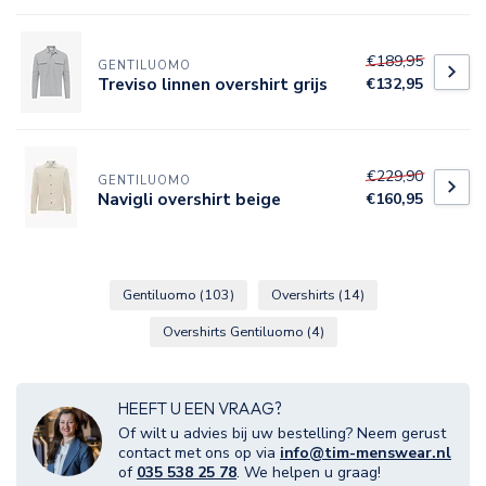
€189,95
GENTILUOMO
Treviso linnen overshirt grijs
€132,95
€229,90
GENTILUOMO
Navigli overshirt beige
€160,95
Gentiluomo
(103)
Overshirts
(14)
Overshirts Gentiluomo
(4)
HEEFT U EEN VRAAG?
Of wilt u advies bij uw bestelling? Neem gerust
contact met ons op via
info@tim-menswear.nl
of
035 538 25 78
. We helpen u graag!