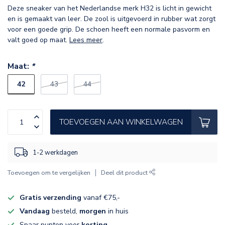
Deze sneaker van het Nederlandse merk H32 is licht in gewicht
en is gemaakt van leer. De zool is uitgevoerd in rubber wat zorgt
voor een goede grip. De schoen heeft een normale pasvorm en
valt goed op maat.
Lees meer
.
Maat:
*
42
43
44
TOEVOEGEN AAN WINKELWAGEN
1-2 werkdagen
Toevoegen om te vergelijken
Deel dit product
Gratis verzending
vanaf €75,-
Vandaag
besteld,
morgen
in huis
Spaar punten voor
korting