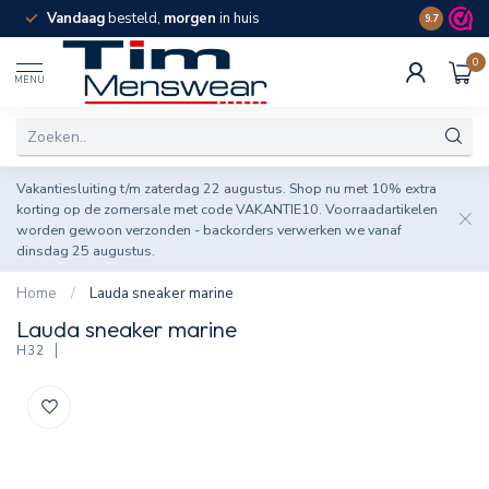
Vandaag
besteld,
morgen
in huis
Spaar pun
9.7
0
MENU
Vakantiesluiting t/m zaterdag 22 augustus. Shop nu met 10% extra
korting op de zomersale met code VAKANTIE10. Voorraadartikelen
worden gewoon verzonden - backorders verwerken we vanaf
dinsdag 25 augustus.
Home
/
Lauda sneaker marine
Lauda sneaker marine
H32