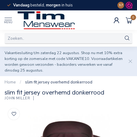
Vandaag
besteld,
morgen
in huis
Spaar pun
9.7
0
MENU
Vakantiesluiting t/m zaterdag 22 augustus. Shop nu met 10% extra
korting op de zomersale met code VAKANTIE10. Voorraadartikelen
worden gewoon verzonden - backorders verwerken we vanaf
dinsdag 25 augustus.
Home
/
slim fit jersey overhemd donkerrood
slim fit jersey overhemd donkerrood
JOHN MILLER