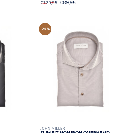
€89,95
€129,95
-29%
JOHN MILLER
SLIM FIT NON IRON OVERHEMD