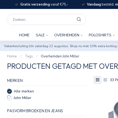
Gratis verzending
vanaf €75,-
Vandaag
besteld,
m
HOME
SALE
OVERHEMDEN
POLOSHIRTS
Vakantiesluiting t/m zaterdag 22 augustus. Shop nu met 10% extra korti
Home
/
Tags
/
Overhemden John Miller
PRODUCTEN GETAGD MET OVER
33
P
MERKEN
Alle merken
John Miller
PASVORM BROEKEN EN JEANS