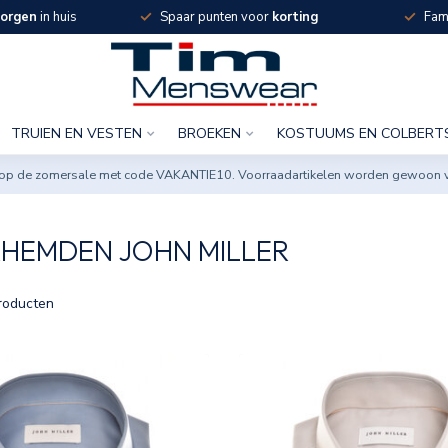
orgen
in huis
Spaar punten voor
korting
Fami
TRUIEN EN VESTEN
BROEKEN
KOSTUUMS EN COLBERT
ng op de zomersale met code VAKANTIE10. Voorraadartikelen worden gewoon 
HEMDEN JOHN MILLER
roducten