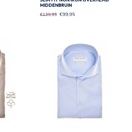
MIDDENBRUIN
€99,95
€139,95