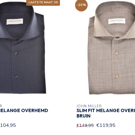
LAATSTE MAAT 39
-20%
ER
JOHN MILLER
 MELANGE OVERHEMD
SLIM FIT MELANGE OVE
BRUIN
104,95
€119,95
€149,95