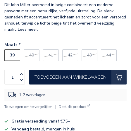
Dit John Miller overhemd in beige combineert een moderne
pasvorm met een natuurlijke, verfijnde uitstraling. De slank
gesneden fit accentueert het lichaam en zorgt voor een verzorgd
silhouet, terwijl de lichte beige tint het overhemd veelzijdig
maakt.
Lees meer
.
Maat:
*
39
40
41
42
43
44
TOEVOEGEN AAN WINKELWAGEN
1-2 werkdagen
Toevoegen om te vergelijken
Deel dit product
Gratis verzending
vanaf €75,-
Vandaag
besteld,
morgen
in huis