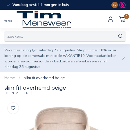
Vandaag
besteld,
morgen
in huis
Spaar pun
9.7
0
MENU
Vakantiesluiting t/m zaterdag 22 augustus. Shop nu met 10% extra
korting op de zomersale met code VAKANTIE10. Voorraadartikelen
worden gewoon verzonden - backorders verwerken we vanaf
dinsdag 25 augustus.
Home
/
slim fit overhemd beige
slim fit overhemd beige
JOHN MILLER