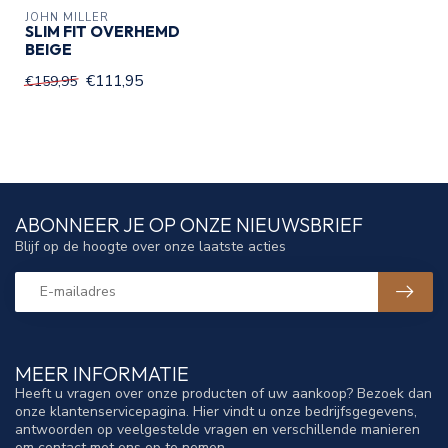
JOHN MILLER
SLIM FIT OVERHEMD
BEIGE
€111,95
€159,95
ABONNEER JE OP ONZE NIEUWSBRIEF
Blijf op de hoogte over onze laatste acties
MEER INFORMATIE
Heeft u vragen over onze producten of uw aankoop? Bezoek dan
onze klantenservicepagina. Hier vindt u onze bedrijfsgegevens,
antwoorden op veelgestelde vragen en verschillende manieren
om contact met ons op te nemen.