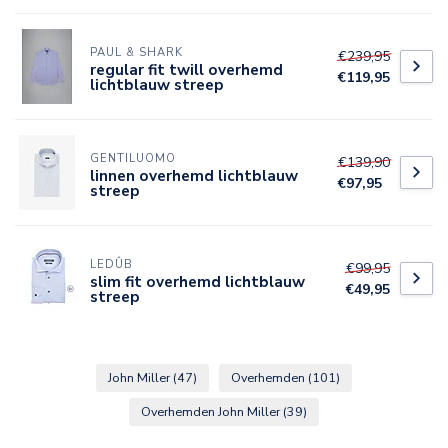
PAUL & SHARK
€239,95
regular fit twill overhemd
€119,95
lichtblauw streep
GENTILUOMO
€139,90
linnen overhemd lichtblauw
€97,95
streep
LEDÛB
€99,95
slim fit overhemd lichtblauw
€49,95
streep
John Miller
(47)
Overhemden
(101)
Overhemden John Miller
(39)