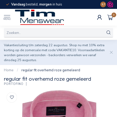
Vandaag
besteld,
morgen
in huis
Spaar pun
9.7
0
MENU
Vakantiesluiting t/m zaterdag 22 augustus. Shop nu met 10% extra
korting op de zomersale met code VAKANTIE10. Voorraadartikelen
worden gewoon verzonden - backorders verwerken we vanaf
dinsdag 25 augustus.
Home
/
regular fit overhemd roze gemeleerd
regular fit overhemd roze gemeleerd
PORTOFINO