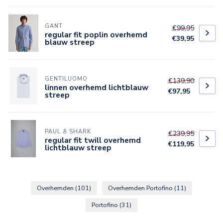
GANT
€99,95
regular fit poplin overhemd
€39,95
blauw streep
GENTILUOMO
€139,90
linnen overhemd lichtblauw
€97,95
streep
PAUL & SHARK
€239,95
regular fit twill overhemd
€119,95
lichtblauw streep
Overhemden
(101)
Overhemden Portofino
(11)
Portofino
(31)