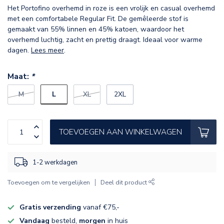
Het Portofino overhemd in roze is een vrolijk en casual overhemd
met een comfortabele Regular Fit. De gemêleerde stof is
gemaakt van 55% linnen en 45% katoen, waardoor het
overhemd luchtig, zacht en prettig draagt. Ideaal voor warme
dagen.
Lees meer
.
Maat:
*
L
M
XL
2XL
TOEVOEGEN AAN WINKELWAGEN
1-2 werkdagen
Toevoegen om te vergelijken
Deel dit product
Gratis verzending
vanaf €75,-
Vandaag
besteld,
morgen
in huis