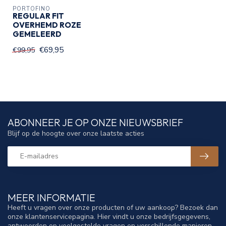
PORTOFINO
REGULAR FIT
OVERHEMD ROZE
GEMELEERD
€69,95
€99,95
ABONNEER JE OP ONZE NIEUWSBRIEF
Blijf op de hoogte over onze laatste acties
MEER INFORMATIE
Heeft u vragen over onze producten of uw aankoop? Bezoek dan
onze klantenservicepagina. Hier vindt u onze bedrijfsgegevens,
antwoorden op veelgestelde vragen en verschillende manieren