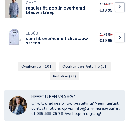
GANT
€99,95
regular fit poplin overhemd
€39,95
blauw streep
LEDÛB
€99,95
slim fit overhemd lichtblauw
€49,95
streep
Overhemden
(101)
Overhemden Portofino
(11)
Portofino
(31)
HEEFT U EEN VRAAG?
Of wilt u advies bij uw bestelling? Neem gerust
contact met ons op via
info@tim-menswear.nl
of
035 538 25 78
. We helpen u graag!