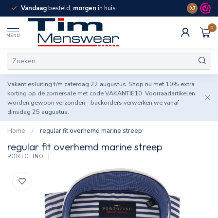
Vandaag
besteld,
morgen
in huis
Spaar pun
9.7
0
MENU
Vakantiesluiting t/m zaterdag 22 augustus. Shop nu met 10% extra
korting op de zomersale met code VAKANTIE10. Voorraadartikelen
worden gewoon verzonden - backorders verwerken we vanaf
dinsdag 25 augustus.
Home
/
regular fit overhemd marine streep
regular fit overhemd marine streep
PORTOFINO