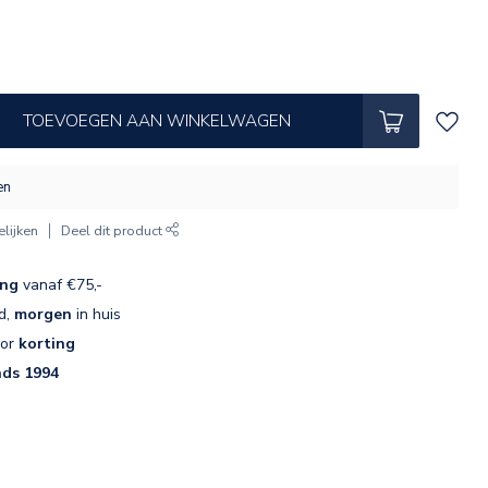
TOEVOEGEN AAN WINKELWAGEN
en
lijken
Deel dit product
ing
vanaf €75,-
d,
morgen
in huis
oor
korting
nds 1994