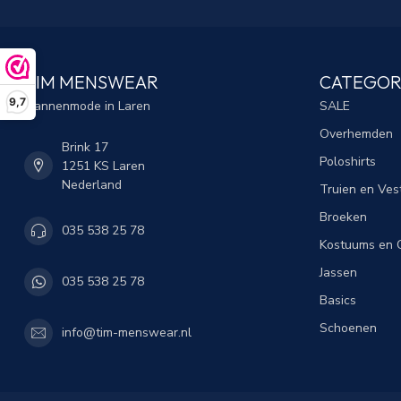
TIM MENSWEAR
CATEGOR
9,7
Mannenmode in Laren
SALE
Overhemden
Brink 17
Poloshirts
1251 KS Laren
Nederland
Truien en Ves
Broeken
035 538 25 78
Kostuums en C
Jassen
035 538 25 78
Basics
Schoenen
info@tim-menswear.nl