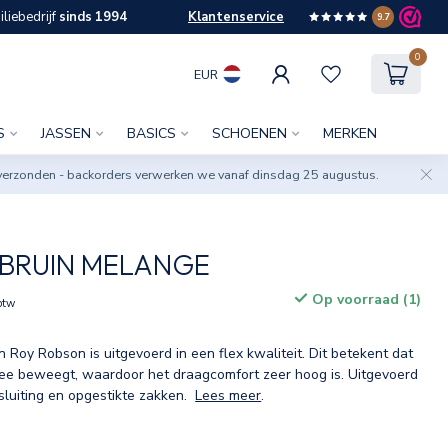
liebedrijf
sinds 1994
Klantenservice
9.7
0
EUR
S
JASSEN
BASICS
SCHOENEN
MERKEN
verzonden - backorders verwerken we vanaf dinsdag 25 augustus.
BRUIN MELANGE
Op voorraad (1)
 btw
n Roy Robson is uitgevoerd in een flex kwaliteit. Dit betekent dat
mee beweegt, waardoor het draagcomfort zeer hoog is. Uitgevoerd
luiting en opgestikte zakken.
Lees meer
.