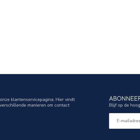
ABONNEER
nze klantenservicepagina. Hier vindt
Blijf op de hoo
verschillende manieren om contact