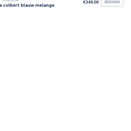
Y ROBSON
€349,00
BEKIJKEN
ex colbert blauw melange