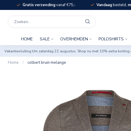
Gratis verzending
vanaf €75,-
Vandaag
besteld,
m
HOME
SALE
OVERHEMDEN
POLOSHIRTS
Vakantiesluiting t/m zaterdag 22 augustus. Shop nu met 10% extra korti
Home
/
colbert bruin melange