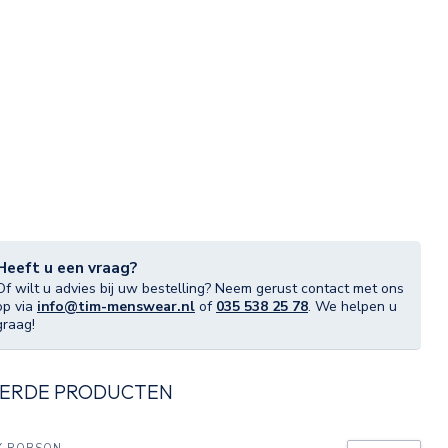
Heeft u een vraag?
Of wilt u advies bij uw bestelling? Neem gerust contact met ons
op via
info@tim-menswear.nl
of
035 538 25 78
. We helpen u
graag!
ERDE PRODUCTEN