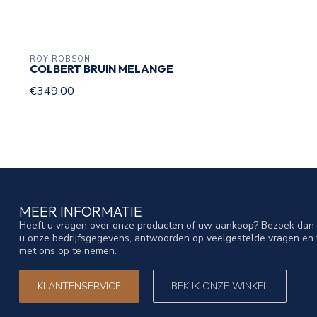
ROY ROBSON
COLBERT BRUIN MELANGE
€349,00
MEER INFORMATIE
Heeft u vragen over onze producten of uw aankoop? Bezoek dan o
u onze bedrijfsgegevens, antwoorden op veelgestelde vragen en 
met ons op te nemen.
KLANTENSERVICE
BEKIJK ONZE WINKEL