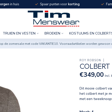
orgen
in huis
Spaar punten voor
korting
Fami
TRUIEN EN VESTEN
BROEKEN
KOSTUUMS EN COLBERT
ng op de zomersale met code VAKANTIE10. Voorraadartikelen worden gewoon 
ROY ROBSON
COLBERT 
€349,00
Incl.
Dit mooie colbert va
het colbert met je 
met een tweeknoops
Maat:
*