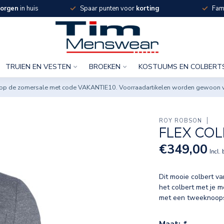
orgen
in huis
Spaar punten voor
korting
Fami
TRUIEN EN VESTEN
BROEKEN
KOSTUUMS EN COLBERT
ng op de zomersale met code VAKANTIE10. Voorraadartikelen worden gewoon 
ROY ROBSON
FLEX CO
€349,00
Incl.
Dit mooie colbert va
het colbert met je 
met een tweeknoops
Maat:
*