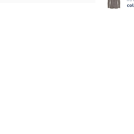
RO
col