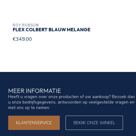
ROY ROBSON
FLEX COLBERT BLAUW MELANGE
€349,00
MEER INFORMATIE
Heeft u vragen over onze producten of uw aankoop? Bezoek dan o
u onze bedrijfsgegevens, antwoorden op veelgestelde vragen en 
met ons op te nemen.
KLANTENSERVICE
BEKIJK ONZE WINKEL