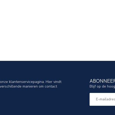
ABONNEER
nze klantenservicepagina. Hier vindt
Blijf op de hoo
verschillende manieren om contact