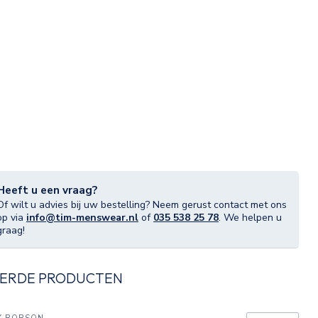
Heeft u een vraag?
Of wilt u advies bij uw bestelling? Neem gerust contact met ons
op via
info@tim-menswear.nl
of
035 538 25 78
. We helpen u
graag!
ERDE PRODUCTEN