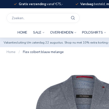
Gratis verzending
vanaf €75,-
Vandaag
besteld,
m
HOME
SALE
OVERHEMDEN
POLOSHIRTS
Vakantiesluiting t/m zaterdag 22 augustus. Shop nu met 10% extra korti
Home
/
Flex colbert blauw melange