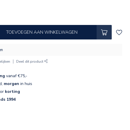
TOEVOEGEN AAN WINKELWAGEN
en
lijken
Deel dit product
ing
vanaf €75,-
d,
morgen
in huis
oor
korting
nds 1994