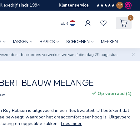
liebedrijf
sinds 1994
Klantenservice
9.7
0
EUR
S
JASSEN
BASICS
SCHOENEN
MERKEN
verzonden - backorders verwerken we vanaf dinsdag 25 augustus.
LBERT BLAUW MELANGE
Op voorraad (1)
 btw
n Roy Robson is uitgevoerd in een flex kwaliteit. Dit betekent dat
mee beweegt, waardoor het draagcomfort zeer hoog is. Uitgevoerd
luiting en opgestikte zakken.
Lees meer
.