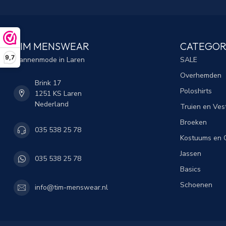
TIM MENSWEAR
CATEGOR
9,7
Mannenmode in Laren
SALE
Overhemden
Brink 17
Poloshirts
1251 KS Laren
Nederland
Truien en Ves
Broeken
035 538 25 78
Kostuums en C
Jassen
035 538 25 78
Basics
Schoenen
info@tim-menswear.nl