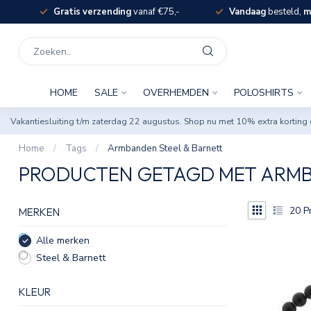
Gratis verzending
vanaf €75,-
Vandaag
besteld,
m
HOME
SALE
OVERHEMDEN
POLOSHIRTS
Vakantiesluiting t/m zaterdag 22 augustus. Shop nu met 10% extra korti
Home
/
Tags
/
Armbanden Steel & Barnett
PRODUCTEN GETAGD MET ARMB
20
P
MERKEN
Alle merken
Steel & Barnett
KLEUR