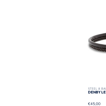
STEEL & B
DENBY L
€45,00