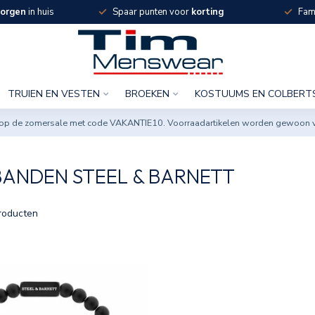
orgen
in huis
Spaar punten voor
korting
Fami
TRUIEN EN VESTEN
BROEKEN
KOSTUUMS EN COLBERT
ng op de zomersale met code VAKANTIE10. Voorraadartikelen worden gewoon 
ANDEN STEEL & BARNETT
roducten