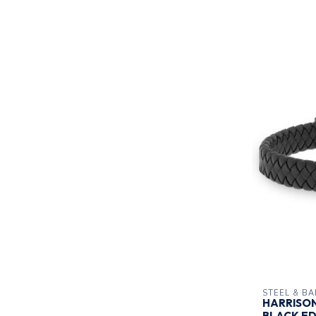
STEEL & B
HARRISO
BLACK ED