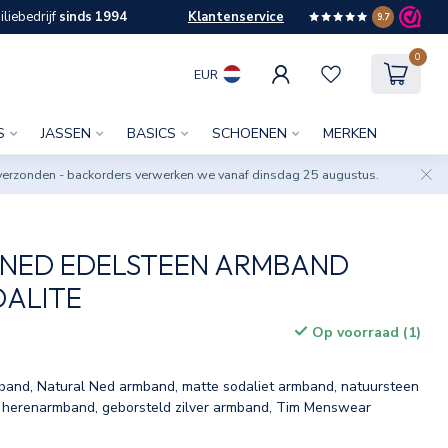
liebedrijf
sinds 1994
Klantenservice
9.7
0
EUR
S
JASSEN
BASICS
SCHOENEN
MERKEN
verzonden - backorders verwerken we vanaf dinsdag 25 augustus.
 NED EDELSTEEN ARMBAND
DALITE
Op voorraad (1)
w
band, Natural Ned armband, matte sodaliet armband, natuursteen
e herenarmband, geborsteld zilver armband, Tim Menswear