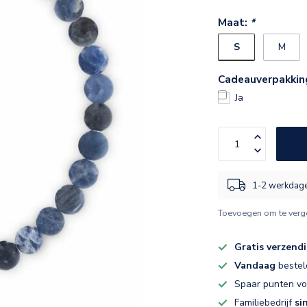
Maat:
*
S
M
Cadeauverpakkin
Ja
1-2 werkdag
Toevoegen om te verge
Gratis verzend
Vandaag
bestel
Spaar punten v
Familiebedrijf
si