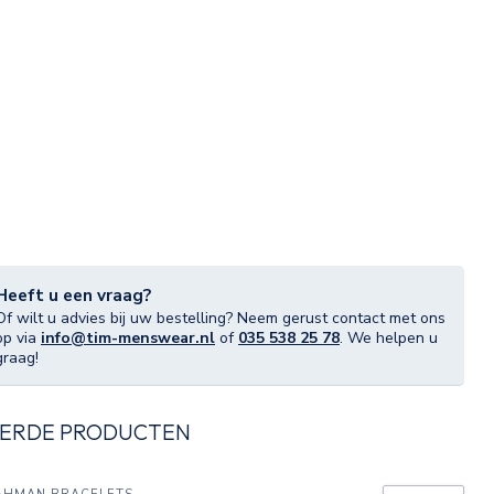
Heeft u een vraag?
Of wilt u advies bij uw bestelling? Neem gerust contact met ons
op via
info@tim-menswear.nl
of
035 538 25 78
. We helpen u
graag!
ERDE PRODUCTEN