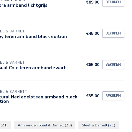
AHMAN BRACELETS
€89,00
BEKIJKEN
ra armband lichtgrijs
EL & BARNETT
€45,00
BEKIJKEN
ey leren armband black edition
EL & BARNETT
€65,00
BEKIJKEN
ual Cole leren armband zwart
EL & BARNETT
€35,00
BEKIJKEN
tural Ned edelsteen armband black
tion
n
(21)
Armbanden Steel & Barnett
(20)
Steel & Barnett
(21)