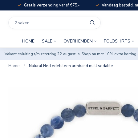
Gratis verzending
vanaf €75,-
Vandaag
besteld,
m
HOME
SALE
OVERHEMDEN
POLOSHIRTS
Vakantiesluiting t/m zaterdag 22 augustus. Shop nu met 10% extra korti
Home
/
Natural Ned edelsteen armband matt sodalite