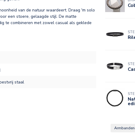
BR
Cob
choonheid van de natuur waardeert. Draag 'm solo
or een stoere, gelaagde stijl. De matte
ijdig te combineren met zowel casual als geklede
STE
Ril
STE
Cas
t
oestvrij staal
STE
Na
edi
Armbande