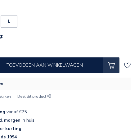
L
g:
TOEVOEGEN AAN WINKELWAGEN
en
lijken
Deel dit product
ing
vanaf €75,-
d,
morgen
in huis
oor
korting
nds 1994