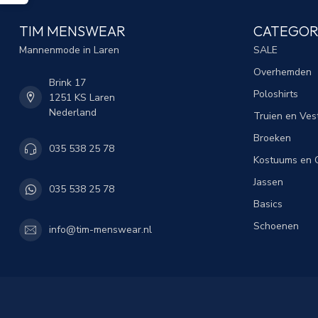
TIM MENSWEAR
CATEGOR
Mannenmode in Laren
SALE
Overhemden
Brink 17
Poloshirts
1251 KS Laren
Nederland
Truien en Ves
Broeken
035 538 25 78
Kostuums en C
Jassen
035 538 25 78
Basics
Schoenen
info@tim-menswear.nl