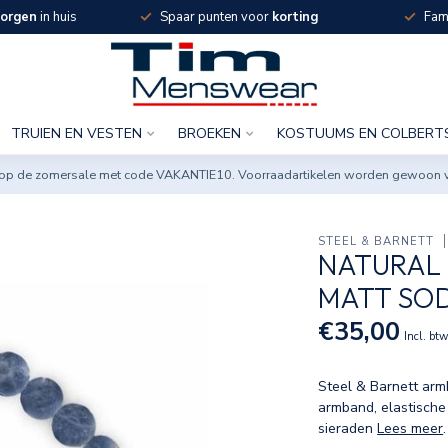
orgen
in huis
Spaar punten voor
korting
Fami
TRUIEN EN VESTEN
BROEKEN
KOSTUUMS EN COLBERT
ng op de zomersale met code VAKANTIE10. Voorraadartikelen worden gewoon 
STEEL & BARNETT
NATURAL
MATT SO
€35,00
Incl. bt
Steel & Barnett arm
armband, elastisch
sieraden
Lees meer
.