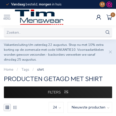
Vandaag
besteld,
morgen
in huis
Spaar pun
9.7
0
MENU
Vakantiesluiting t/m zaterdag 22 augustus. Shop nu met 10% extra
korting op de zomersale met code VAKANTIE10. Voorraadartikelen
worden gewoon verzonden - backorders verwerken we vanaf
dinsdag 25 augustus.
Home
/
Tags
/
shirt
PRODUCTEN GETAGD MET SHIRT
FILTERS