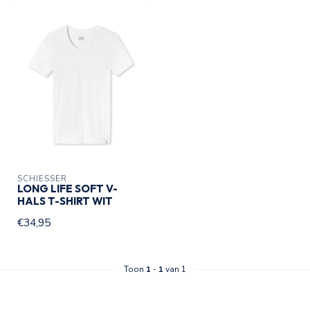
SCHIESSER
LONG LIFE SOFT V-
HALS T-SHIRT WIT
€34,95
Toon
1
-
1
van 1