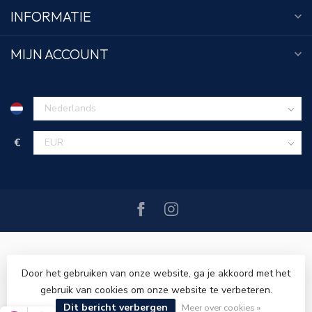
INFORMATIE
MIJN ACCOUNT
€
Door het gebruiken van onze website, ga je akkoord met het
gebruik van cookies om onze website te verbeteren.
© Copyright 2026 Tim Menswear
- Powered by
Lightspeed
-
Dit bericht verbergen
Lightspeed design
by
Dyvelopment
Meer over cookies »