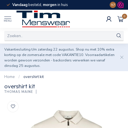
Vandaag
besteld,
morgen
in huis
Spaar pun
9.7
0
MENU
Vakantiesluiting t/m zaterdag 22 augustus. Shop nu met 10% extra
korting op de zomersale met code VAKANTIE10. Voorraadartikelen
worden gewoon verzonden - backorders verwerken we vanaf
dinsdag 25 augustus.
Home
/
overshirt kit
overshirt kit
THOMAS MAINE