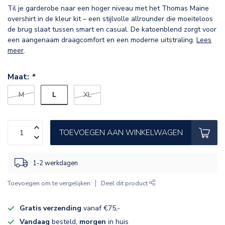
Til je garderobe naar een hoger niveau met het Thomas Maine
overshirt in de kleur kit – een stijlvolle allrounder die moeiteloos
de brug slaat tussen smart en casual. De katoenblend zorgt voor
een aangenaam draagcomfort en een moderne uitstraling.
Lees
meer
.
Maat:
*
L
M
XL
TOEVOEGEN AAN WINKELWAGEN
1-2 werkdagen
Toevoegen om te vergelijken
Deel dit product
Gratis verzending
vanaf €75,-
Vandaag
besteld,
morgen
in huis