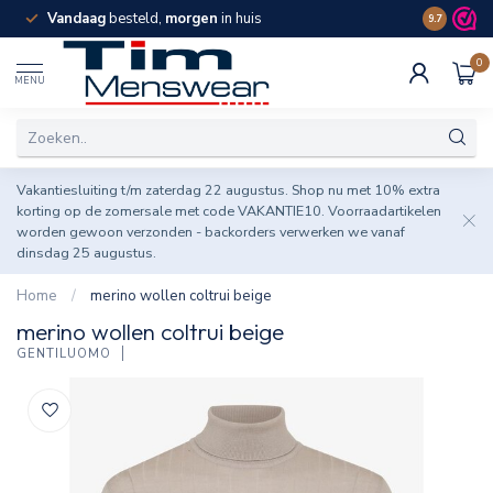
Vandaag
besteld,
morgen
in huis
Spaar pun
9.7
0
MENU
Vakantiesluiting t/m zaterdag 22 augustus. Shop nu met 10% extra
korting op de zomersale met code VAKANTIE10. Voorraadartikelen
worden gewoon verzonden - backorders verwerken we vanaf
dinsdag 25 augustus.
Home
/
merino wollen coltrui beige
merino wollen coltrui beige
GENTILUOMO