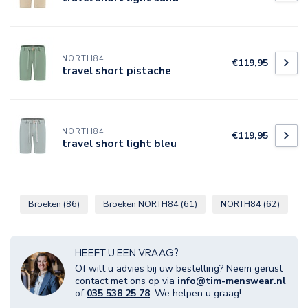
NORTH84
€119,95
travel short pistache
NORTH84
€119,95
travel short light bleu
Broeken
(86)
Broeken NORTH84
(61)
NORTH84
(62)
HEEFT U EEN VRAAG?
Of wilt u advies bij uw bestelling? Neem gerust
contact met ons op via
info@tim-menswear.nl
of
035 538 25 78
. We helpen u graag!