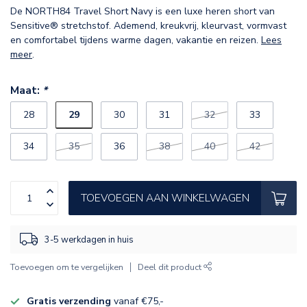
De NORTH84 Travel Short Navy is een luxe heren short van
Sensitive® stretchstof. Ademend, kreukvrij, kleurvast, vormvast
en comfortabel tijdens warme dagen, vakantie en reizen.
Lees
meer
.
Maat:
*
29
28
30
31
32
33
34
35
36
38
40
42
TOEVOEGEN AAN WINKELWAGEN
3-5 werkdagen in huis
Toevoegen om te vergelijken
Deel dit product
Gratis verzending
vanaf €75,-